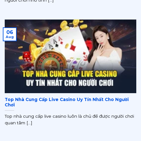
người chơi nhờ tính [...]
06
Aug
Top Nhà Cung Cấp Live Casino Uy Tín Nhất Cho Người
Chơi
Top nhà cung cấp live casino luôn là chủ đề được người chơi
quan tâm [...]