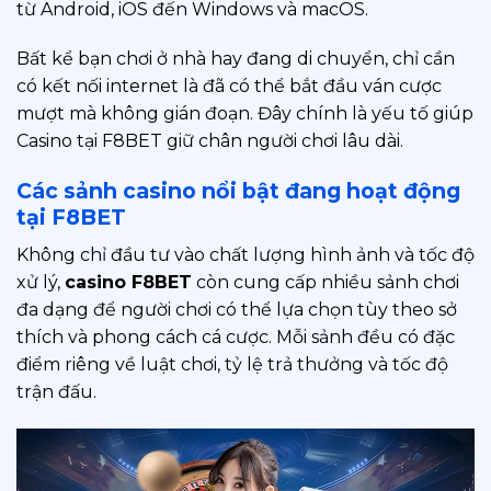
từ Android, iOS đến Windows và macOS.
Bất kể bạn chơi ở nhà hay đang di chuyển, chỉ cần
có kết nối internet là đã có thể bắt đầu ván cược
mượt mà không gián đoạn. Đây chính là yếu tố giúp
Casino tại F8BET giữ chân người chơi lâu dài.
Các sảnh casino nổi bật đang hoạt động
tại F8BET
Không chỉ đầu tư vào chất lượng hình ảnh và tốc độ
xử lý,
casino F8BET
còn cung cấp nhiều sảnh chơi
đa dạng để người chơi có thể lựa chọn tùy theo sở
thích và phong cách cá cược. Mỗi sảnh đều có đặc
điểm riêng về luật chơi, tỷ lệ trả thưởng và tốc độ
trận đấu.