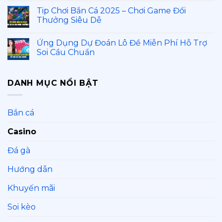
Tip Chơi Bắn Cá 2025 – Chơi Game Đổi
Thưởng Siêu Dễ
Ứng Dụng Dự Đoán Lô Đề Miễn Phí Hỗ Trợ
Soi Cầu Chuẩn
DANH MỤC NỔI BẬT
Bắn cá
Casino
Đá gà
Hướng dẫn
Khuyến mãi
Soi kèo