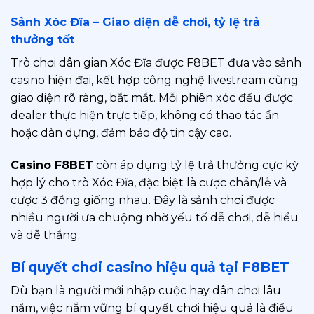
Sảnh Xóc Đĩa – Giao diện dễ chơi, tỷ lệ trả
thưởng tốt
Trò chơi dân gian Xóc Đĩa được F8BET đưa vào sảnh
casino hiện đại, kết hợp công nghệ livestream cùng
giao diện rõ ràng, bắt mắt. Mỗi phiên xóc đều được
dealer thực hiện trực tiếp, không có thao tác ẩn
hoặc dàn dựng, đảm bảo độ tin cậy cao.
Casino F8BET
còn áp dụng tỷ lệ trả thưởng cực kỳ
hợp lý cho trò Xóc Đĩa, đặc biệt là cược chẵn/lẻ và
cược 3 đồng giống nhau. Đây là sảnh chơi được
nhiều người ưa chuộng nhờ yếu tố dễ chơi, dễ hiểu
và dễ thắng.
Bí quyết chơi casino hiệu quả tại F8BET
Dù bạn là người mới nhập cuộc hay dân chơi lâu
năm, việc nắm vững bí quyết chơi hiệu quả là điều