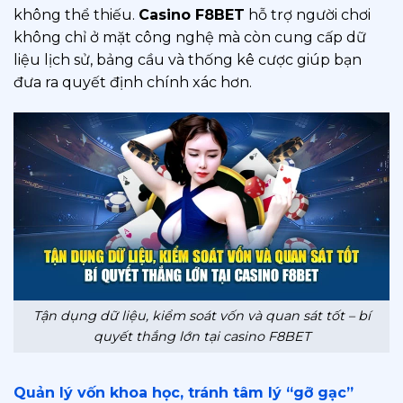
không thể thiếu.
Casino F8BET
hỗ trợ người chơi
không chỉ ở mặt công nghệ mà còn cung cấp dữ
liệu lịch sử, bảng cầu và thống kê cược giúp bạn
đưa ra quyết định chính xác hơn.
Tận dụng dữ liệu, kiểm soát vốn và quan sát tốt – bí
quyết thắng lớn tại casino F8BET
Quản lý vốn khoa học, tránh tâm lý “gỡ gạc”