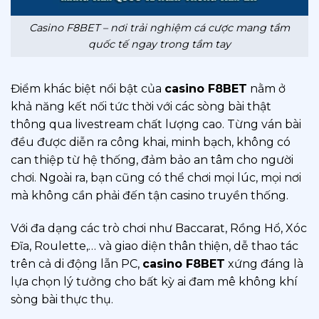
Casino F8BET – nơi trải nghiệm cá cược mang tầm
quốc tế ngay trong tầm tay
Điểm khác biệt nổi bật của
casino F8BET
nằm ở
khả năng kết nối tức thời với các sòng bài thật
thông qua livestream chất lượng cao. Từng ván bài
đều được diễn ra công khai, minh bạch, không có
can thiệp từ hệ thống, đảm bảo an tâm cho người
chơi. Ngoài ra, bạn cũng có thể chơi mọi lúc, mọi nơi
mà không cần phải đến tận casino truyền thống.
Với đa dạng các trò chơi như Baccarat, Rồng Hổ, Xóc
Đĩa, Roulette,… và giao diện thân thiện, dễ thao tác
trên cả di động lẫn PC,
casino F8BET
xứng đáng là
lựa chọn lý tưởng cho bất kỳ ai đam mê không khí
sòng bài thực thụ.