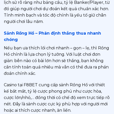
lịch sử rõ ràng như bảng cầu, tỷ lệ Banker/Player, từ
đó giúp người chơi dự đoán kết quả chuẩn xác hơn.
Tính minh bạch và tốc độ chính là yếu tố giữ chân
người chơi lâu năm.
Sảnh Rồng Hổ – Phân định thắng thua nhanh
chóng
Nếu bạn ưa thích lối chơi nhanh – gọn – lẹ, thì Rồng
Hổ chính là lựa chọn lý tưởng. Với luật chơi đơn
giản: bên nào có bài lớn hơn sẽ thắng, bạn không
cần tính toán quá nhiều mà vẫn có thể đưa ra phán
đoán chính xác.
Casino tại F8BET cung cấp sảnh Rồng Hổ với thiết
kế bắt mắt, tỷ lệ cược phong phú như cược hòa,
cược lớn/nhỏ,… đồng thời có chế độ xem trực tiếp rõ
nét. Đây là sảnh cược cực kỳ phù hợp với người mới
hoặc ai thích cược nhanh, ăn liền.