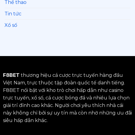
Thể thao
Tin tức
Xổ số
F8BET
thương hiệu cá cược trực tuyến hàng đầu
Việt Nam, trực thuộc tập đoàn quốc tế danh tiếng.
F8BET nổi bật với kho trò chơi hấp dẫn như casino
trực tuyến, xổ số, cá cược bóng đá và nhiều lựa chọn
giải trí đỉnh cao khác. Người chơi yêu thích nhà cái
này không chỉ bởi sự uy tín mà còn nhờ những ưu đãi
siêu hấp dẫn khác.