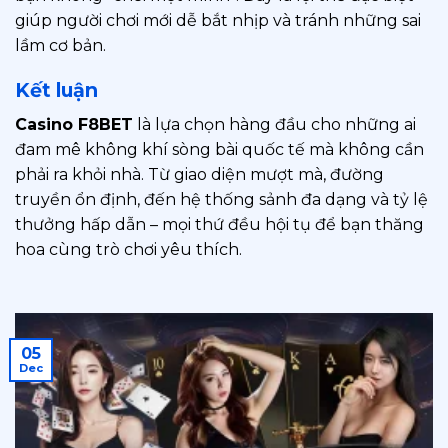
giúp người chơi mới dễ bắt nhịp và tránh những sai
lầm cơ bản.
Kết luận
Casino F8BET
là lựa chọn hàng đầu cho những ai
đam mê không khí sòng bài quốc tế mà không cần
phải ra khỏi nhà. Từ giao diện mượt mà, đường
truyền ổn định, đến hệ thống sảnh đa dạng và tỷ lệ
thưởng hấp dẫn – mọi thứ đều hội tụ để bạn thăng
hoa cùng trò chơi yêu thích.
05
Dec