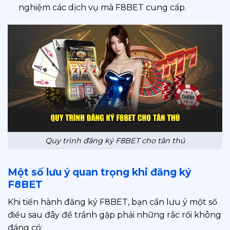
nghiệm các dịch vụ mà F8BET cung cấp.
Quy trình đăng ký F8BET cho tân thủ
Một số lưu ý quan trọng khi đăng ký
F8BET
Khi tiến hành đăng ký F8BET, bạn cần lưu ý một số
điều sau đây để tránh gặp phải những rắc rối không
đáng có: