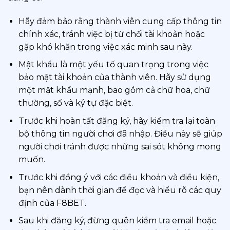
Hãy đảm bảo rằng thành viên cung cấp thông tin
chính xác, tránh việc bị từ chối tài khoản hoặc
gặp khó khăn trong việc xác minh sau này.
Mật khẩu là một yếu tố quan trọng trong việc
bảo mật tài khoản của thành viên. Hãy sử dụng
một mật khẩu mạnh, bao gồm cả chữ hoa, chữ
thường, số và ký tự đặc biệt.
Trước khi hoàn tất đăng ký, hãy kiểm tra lại toàn
bộ thông tin người chơi đã nhập. Điều này sẽ giúp
người chơi tránh được những sai sót không mong
muốn.
Trước khi đồng ý với các điều khoản và điều kiện,
bạn nên dành thời gian để đọc và hiểu rõ các quy
định của F8BET.
Sau khi đăng ký, đừng quên kiểm tra email hoặc