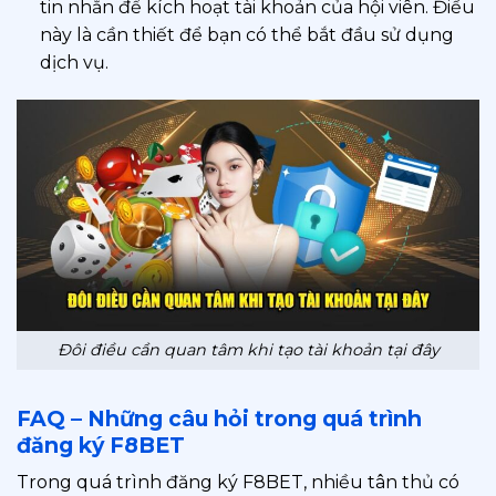
tin nhắn để kích hoạt tài khoản của hội viên. Điều
này là cần thiết để bạn có thể bắt đầu sử dụng
dịch vụ.
Đôi điều cần quan tâm khi tạo tài khoản tại đây
FAQ – Những câu hỏi trong quá trình
đăng ký F8BET
Trong quá trình đăng ký F8BET, nhiều tân thủ có