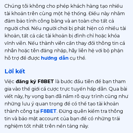
Chúng tôi không cho phép khách hàng tạo nhiều
tài khoản trên cùng một hệ thống. Điều này nhằm
đảm bảo tính công bằng và an toàn cho tất cả
người chơi. Nếu người chơi bị phát hiện có nhiều tài
khoản, tất cả các tài khoản bị đình chỉ hoặc khóa
vĩnh viễn. Nếu thành viên cần thay đổi thông tin cá
nhân hoặc tên đăng nhập, hãy liên hệ với bộ phận
hỗ trợ để được
hướng dẫn
cụ thể.
Lời kết
Việc
đăng ký F8BET
là bước đầu tiên để bạn tham
gia vào thế giới cá cược trực tuyến hấp dẫn. Qua bài
viết này, hy vọng bạn đã nắm rõ quy trình cũng như
những lưu ý quan trọng để có thể tạo tài khoản
thành công tại
F8BET
. Đừng quên kiểm tra thông
tin và bảo mật account của bạn để có những trải
nghiệm tốt nhất trên nền tảng này.