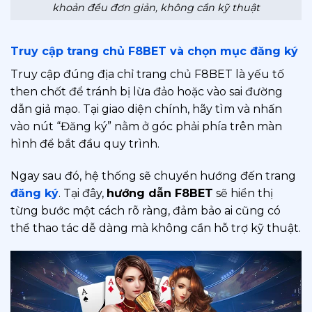
khoản đều đơn giản, không cần kỹ thuật
Truy cập trang chủ F8BET và chọn mục đăng ký
Truy cập đúng địa chỉ trang chủ F8BET là yếu tố
then chốt để tránh bị lừa đảo hoặc vào sai đường
dẫn giả mạo. Tại giao diện chính, hãy tìm và nhấn
vào nút “Đăng ký” nằm ở góc phải phía trên màn
hình để bắt đầu quy trình.
Ngay sau đó, hệ thống sẽ chuyển hướng đến trang
đăng ký
. Tại đây,
hướng dẫn F8BET
sẽ hiển thị
từng bước một cách rõ ràng, đảm bảo ai cũng có
thể thao tác dễ dàng mà không cần hỗ trợ kỹ thuật.