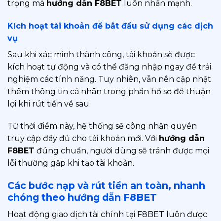
trọng mà
hướng dẫn F8BET
luôn nhấn mạnh.
Kích hoạt tài khoản để bắt đầu sử dụng các dịch
vụ
Sau khi xác minh thành công, tài khoản sẽ được
kích hoạt tự động và có thể đăng nhập ngay để trải
nghiệm các tính năng. Tuy nhiên, vẫn nên cập nhật
thêm thông tin cá nhân trong phần hồ sơ để thuận
lợi khi rút tiền về sau.
Từ thời điểm này, hệ thống sẽ công nhận quyền
truy cập đầy đủ cho tài khoản mới. Với
hướng dẫn
F8BET
đúng chuẩn, người dùng sẽ tránh được mọi
lỗi thường gặp khi tạo tài khoản.
Các bước nạp và rút tiền an toàn, nhanh
chóng theo hướng dẫn F8BET
Hoạt động giao dịch tài chính tại F8BET luôn được