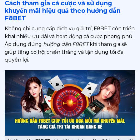
Cách tham gia cá cược và sử dụng
khuyến mãi hiệu quả theo hướng dẫn
F8BET
Không chỉ cung cấp dịch vụ giải trí, F8BET còn triển
khai nhiều ưu đãi và hoạt động cá cược phong phú.
Áp dụng đúng
hướng dẫn F8BET
khi tham gia sẽ
giúp tăng cơ hội chiến thắng và tận dụng tối đa
quyền lợi.