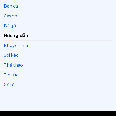
Bắn cá
Casino
Đá gà
Hướng dẫn
Khuyến mãi
Soi kèo
Thể thao
Tin tức
Xổ số