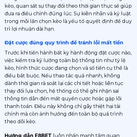
kèo, quan sát sự thay đổi theo thời gian thực sẽ giúp
đưa ra điều chỉnh đúng lúc. Sự kiên nhẫn và kỷ luật
trong mỗi lần chọn kèo là yếu tố quyết định để duy
trì lợi nhuận dài hạn.
Đặt cược đúng quy trình để tránh lỗi mất tiền
Trước khi tiến hành bất kỳ hành động đặt cược nào,
việc kiểm tra kỹ lưỡng toàn bộ thông tin như tỷ lệ
kèo, hình thức cược đang chọn và số tiền cụ thể là
điều bắt buộc. Nếu thao tác quá nhanh, không
dành thời gian rà soát lại các chi tiết hoặc liên tục
thay đổi lựa chọn, hệ thống có thể ghi nhận sai
thông tin dẫn đến mất quyền cược hoặc gặp lỗi
thanh toán. Điều này không chỉ gây thiệt hại tài
chính mà còn ảnh hưởng đến toàn bộ quá trình
theo dõi kèo.
Hướng dẫn F8BET
luôn nhấn mạnh tầm quan