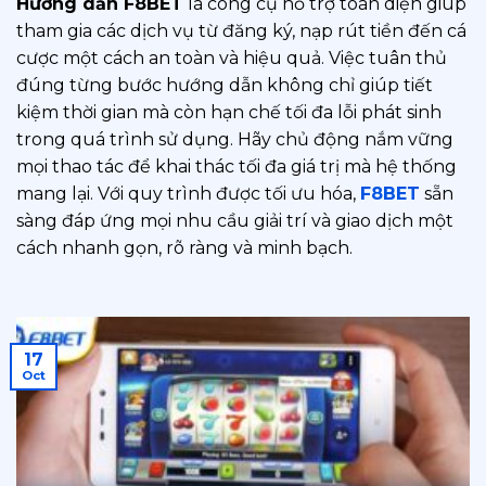
Hướng dẫn F8BET
là công cụ hỗ trợ toàn diện giúp
tham gia các dịch vụ từ đăng ký, nạp rút tiền đến cá
cược một cách an toàn và hiệu quả. Việc tuân thủ
đúng từng bước hướng dẫn không chỉ giúp tiết
kiệm thời gian mà còn hạn chế tối đa lỗi phát sinh
trong quá trình sử dụng. Hãy chủ động nắm vững
mọi thao tác để khai thác tối đa giá trị mà hệ thống
mang lại. Với quy trình được tối ưu hóa,
F8BET
sẵn
sàng đáp ứng mọi nhu cầu giải trí và giao dịch một
cách nhanh gọn, rõ ràng và minh bạch.
17
Oct