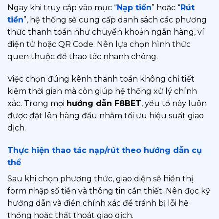
Ngay khi truy cập vào mục “
Nạp tiền
” hoặc “
Rút
tiền
”, hệ thống sẽ cung cấp danh sách các phương
thức thanh toán như chuyển khoản ngân hàng, ví
điện tử hoặc QR Code. Nên lựa chọn hình thức
quen thuộc để thao tác nhanh chóng.
Việc chọn đúng kênh thanh toán không chỉ tiết
kiệm thời gian mà còn giúp hệ thống xử lý chính
xác. Trong mọi
hướng dẫn F8BET
, yếu tố này luôn
được đặt lên hàng đầu nhằm tối ưu hiệu suất giao
dịch.
Thực hiện thao tác nạp/rút theo hướng dẫn cụ
thể
Sau khi chọn phương thức, giao diện sẽ hiển thị
form nhập số tiền và thông tin cần thiết. Nên đọc kỹ
hướng dẫn và điền chính xác để tránh bị lỗi hệ
thống hoặc thất thoát giao dịch.