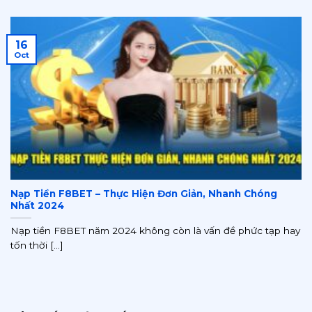
16
Oct
Nạp Tiền F8BET – Thực Hiện Đơn Giản, Nhanh Chóng
Nhất 2024
Nạp tiền F8BET năm 2024 không còn là vấn đề phức tạp hay
tốn thời [...]