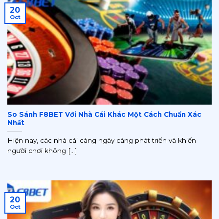
20
Oct
So Sánh F8BET Với Nhà Cái Khác Một Cách Chuẩn Xác
Nhất
Hiện nay, các nhà cái càng ngày càng phát triển và khiến
người chơi không [...]
20
Oct