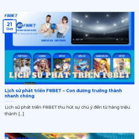
21
Oct
Lịch sử phát triển F8BET – Con đường trưởng thành
nhanh chóng
Lịch sử phát triển F8BET thu hút sự chú ý đến từ hàng triệu
thành [...]