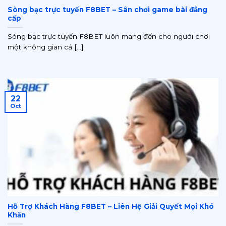
Sòng bạc trực tuyến F8BET – Sân chơi game bài đẳng
cấp
Sòng bạc trực tuyến F8BET luôn mang đến cho người chơi
một không gian cá [...]
22
Oct
Hỗ Trợ Khách Hàng F8BET – Liên Hệ Giải Quyết Mọi Khó
Khăn