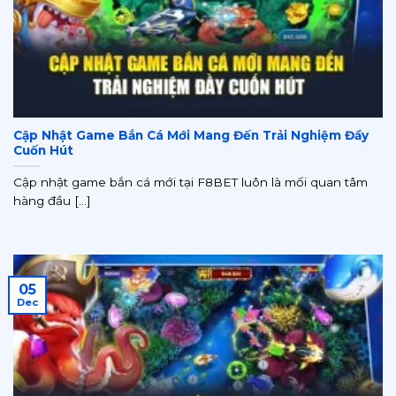
Cập Nhật Game Bắn Cá Mới Mang Đến Trải Nghiệm Đầy
Cuốn Hút
Cập nhật game bắn cá mới tại F8BET luôn là mối quan tâm
hàng đầu [...]
05
Dec