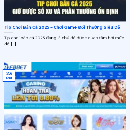
Tip Chơi Bắn Cá 2025 – Chơi Game Đổi Thưởng Siêu Dễ
Tip chơi bắn cá 2025 đang là chủ đề được quan tâm bởi mức
độ [...]
23
Oct