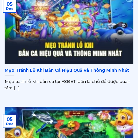
05
Dec
Mẹo Tránh Lỗ Khi Bắn Cá Hiệu Quả Và Thông Minh Nhất
Mẹo tránh lỗ khi bắn cá tại F8BET luôn là chủ đề được quan
tâm [...]
05
Dec