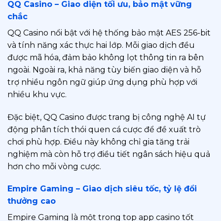
QQ Casino – Giao diện tối ưu, bảo mật vững
chắc
QQ Casino nổi bật với hệ thống bảo mật AES 256-bit
và tính năng xác thực hai lớp. Mỗi giao dịch đều
được mã hóa, đảm bảo không lọt thông tin ra bên
ngoài. Ngoài ra, khả năng tùy biến giao diện và hỗ
trợ nhiều ngôn ngữ giúp ứng dụng phù hợp với
nhiều khu vực.
Đặc biệt, QQ Casino được trang bị công nghệ AI tự
động phân tích thói quen cá cược để đề xuất trò
chơi phù hợp. Điều này không chỉ gia tăng trải
nghiệm mà còn hỗ trợ điều tiết ngân sách hiệu quả
hơn cho mỗi vòng cược.
Empire Gaming – Giao dịch siêu tốc, tỷ lệ đổi
thưởng cao
Empire Gaming là một trong top app casino tốt