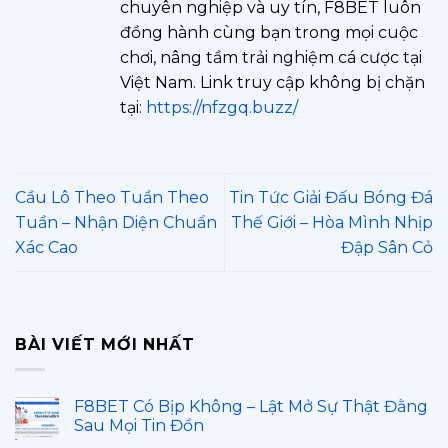
chuyên nghiệp và uy tín, F8BET luôn
đồng hành cùng bạn trong mọi cuộc
chơi, nâng tầm trải nghiệm cá cược tại
Việt Nam. Link truy cập không bị chặn
tại:
https://nfzgq.buzz/
Cầu Lô Theo Tuần Theo
Tin Tức Giải Đấu Bóng Đá
Tuần – Nhận Diện Chuẩn
Thế Giới – Hòa Mình Nhịp
Xác Cao
Đập Sân Cỏ
BÀI VIẾT MỚI NHẤT
F8BET Có Bịp Không – Lật Mở Sự Thật Đằng
Sau Mọi Tin Đồn