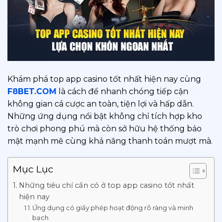
Khám phá top app casino tốt nhất hiện nay cùng
F8BET.COM
là cách để nhanh chóng tiếp cận
không gian cá cược an toàn, tiện lợi và hấp dẫn.
Những ứng dụng nổi bật không chỉ tích hợp kho
trò chơi phong phú mà còn sở hữu hệ thống bảo
mật mạnh mẽ cùng khả năng thanh toán mượt mà.
Mục Lục
Những tiêu chí cần có ở top app casino tốt nhất
hiện nay
Ứng dụng có giấy phép hoạt động rõ ràng và minh
bạch