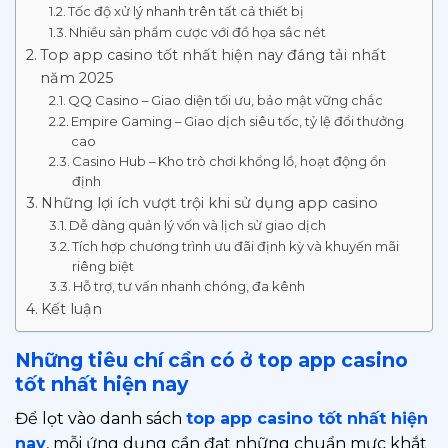
Tốc độ xử lý nhanh trên tất cả thiết bị
Nhiều sản phẩm cược với đồ họa sắc nét
Top app casino tốt nhất hiện nay đáng tải nhất
năm 2025
QQ Casino – Giao diện tối ưu, bảo mật vững chắc
Empire Gaming – Giao dịch siêu tốc, tỷ lệ đổi thưởng
cao
Casino Hub – Kho trò chơi khổng lồ, hoạt động ổn
định
Những lợi ích vượt trội khi sử dụng app casino
Dễ dàng quản lý vốn và lịch sử giao dịch
Tích hợp chương trình ưu đãi định kỳ và khuyến mãi
riêng biệt
Hỗ trợ, tư vấn nhanh chóng, đa kênh
Kết luận
Những tiêu chí cần có ở top app casino
tốt nhất hiện nay
Để lọt vào danh sách
top app casino tốt nhất hiện
nay
, mỗi ứng dụng cần đạt những chuẩn mực khắt