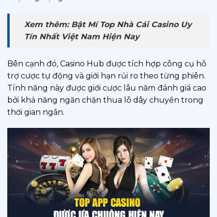
Xem thêm:
Bật Mí Top Nhà Cái Casino Uy
Tín Nhất Việt Nam Hiện Nay
Bên cạnh đó, Casino Hub được tích hợp công cụ hỗ
trợ cược tự động và giới hạn rủi ro theo từng phiên.
Tính năng này được giới cược lâu năm đánh giá cao
bởi khả năng ngăn chặn thua lỗ dây chuyền trong
thời gian ngắn.