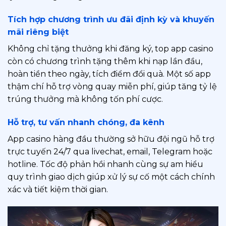
Tích hợp chương trình ưu đãi định kỳ và khuyến
mãi riêng biệt
Không chỉ tặng thưởng khi đăng ký, top app casino
còn có chương trình tặng thêm khi nạp lần đầu,
hoàn tiền theo ngày, tích điểm đổi quà. Một số app
thậm chí hỗ trợ vòng quay miễn phí, giúp tăng tỷ lệ
trúng thưởng mà không tốn phí cược.
Hỗ trợ, tư vấn nhanh chóng, đa kênh
App casino hàng đầu thường sở hữu đội ngũ hỗ trợ
trực tuyến 24/7 qua livechat, email, Telegram hoặc
hotline. Tốc độ phản hồi nhanh cùng sự am hiểu
quy trình giao dịch giúp xử lý sự cố một cách chính
xác và tiết kiệm thời gian.