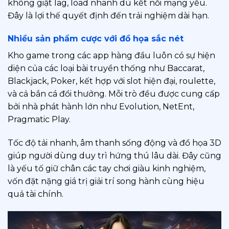
không giật lag, load nhanh dù kết nối mạng yếu.
Đây là lợi thế quyết định đến trải nghiệm dài hạn.
Nhiều sản phẩm cược với đồ họa sắc nét
Kho game trong các app hàng đầu luôn có sự hiện
diện của các loại bài truyền thống như Baccarat,
Blackjack, Poker, kết hợp với slot hiện đại, roulette,
và cả bắn cá đổi thưởng. Mỗi trò đều được cung cấp
bởi nhà phát hành lớn như Evolution, NetEnt,
Pragmatic Play.
Tốc độ tải nhanh, âm thanh sống động và đồ họa 3D
giúp người dùng duy trì hứng thú lâu dài. Đây cũng
là yếu tố giữ chân các tay chơi giàu kinh nghiệm,
vốn đặt nặng giá trị giải trí song hành cùng hiệu
quả tài chính.